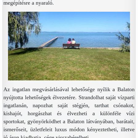
megépítésre a nyaraló.
Az ingatlan megvásárlásával lehetősége nyílik a Balaton
nyújtotta lehetőségek élvezetére. Strandolhat saját vízparti
ingatlanán, napozhat saját stégjén, tarthat csónakot,
kishajót, horgászhat és élvezheti a különféle vízi
sportokat, gyönyörködhet a Balaton látványában, barátait,
ismerőseit, üzletfeleit luxus módon kényeztetheti, illetve
jó áron kiadhatja, cége visszabérelheti.