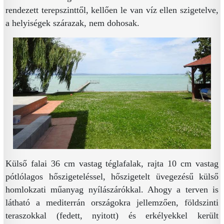
rendezett terepszinttől, kellően le van víz ellen szigetelve,
a helyiségek szárazak, nem dohosak.
Külső falai 36 cm vastag téglafalak, rajta 10 cm vastag
pótlólagos hőszigeteléssel, hőszigetelt üvegezésű külső
homlokzati műanyag nyílászárókkal. Ahogy a terven is
látható a mediterrán országokra jellemzően, földszinti
teraszokkal (fedett, nyitott) és erkélyekkel került