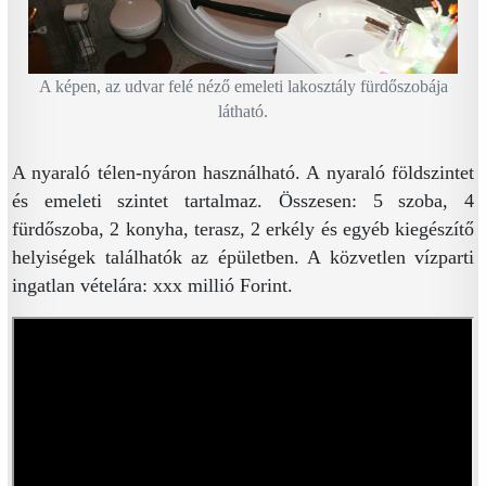
A képen, az udvar felé néző emeleti lakosztály fürdőszobája
látható.
A nyaraló télen-nyáron használható. A nyaraló földszintet
és emeleti szintet tartalmaz. Összesen: 5 szoba, 4
fürdőszoba, 2 konyha, terasz, 2 erkély és egyéb kiegészítő
helyiségek találhatók az épületben. A közvetlen vízparti
ingatlan vételára: xxx millió Forint.