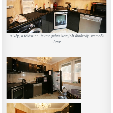
A kép, a földszinti, fekete gránit konyhát ábrázolja szemből
nézve.