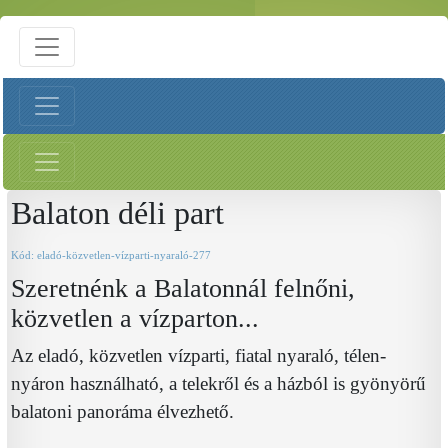
Balaton déli part
Kód: eladó-közvetlen-vízparti-nyaraló-277
Szeretnénk a Balatonnál felnőni,
közvetlen a vízparton...
Az eladó, közvetlen vízparti, fiatal nyaraló, télen-
nyáron használható, a telekről és a házból is gyönyörű
balatoni panoráma élvezhető.