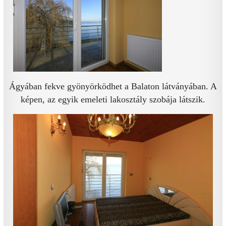
Ágyában fekve gyönyörködhet a Balaton látványában. A
képen, az egyik emeleti lakosztály szobája látszik.