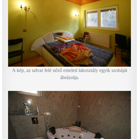
A kép, az udvar felé néző emeleti lakosztály egyik szobáját
ábrázolja.