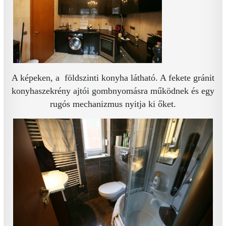
A képeken, a földszinti konyha látható. A fekete gránit
konyhaszekrény ajtói gombnyomásra működnek és egy
rugós mechanizmus nyitja ki őket.