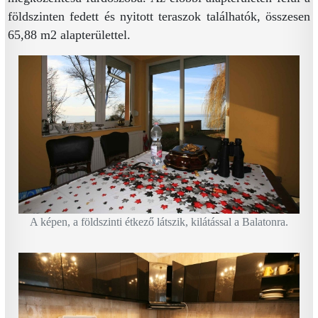
földszinten fedett és nyitott teraszok találhatók, összesen
65,88 m2 alapterülettel.
A képen, a földszinti étkező látszik, kilátással a Balatonra.