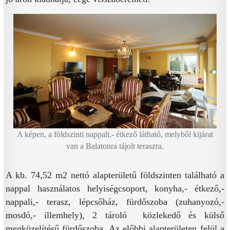
A képen, a földszinti nappali,- étkező látható, melyből kijárat
van a Balatonra tájolt teraszra.
A kb. 74,52 m2 nettó alapterületű földszinten található a
nappal használatos helyiségcsoport, konyha,- étkező,-
nappali,- terasz, lépcsőház, fürdőszoba (zuhanyozó,-
mosdó,- illemhely), 2 tároló közlekedő és külső
megközelítésű fürdőszoba. Az előbbi alapterületen felül a