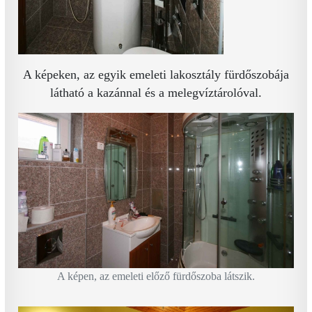
A képeken, az egyik emeleti lakosztály fürdőszobája
látható a kazánnal és a melegvíztárolóval.
A képen, az emeleti előző fürdőszoba látszik.