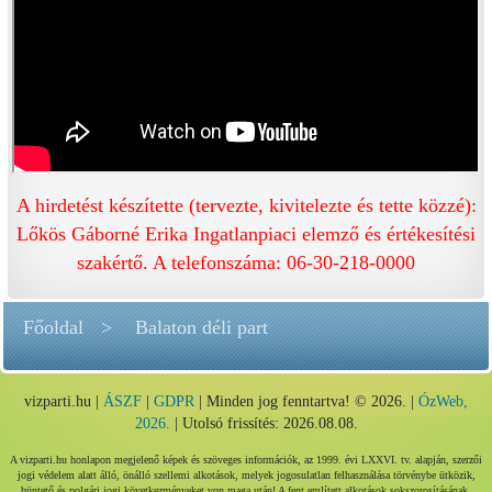
A hirdetést készítette (tervezte, kivitelezte és tette közzé):
Lőkös Gáborné Erika Ingatlanpiaci elemző és értékesítési
szakértő. A telefonszáma: 06-30-218-0000
Főoldal
Balaton déli part
vizparti.hu |
ÁSZF
|
GDPR
| Minden jog fenntartva! © 2026. |
ÓzWeb,
2026.
| Utolsó frissítés: 2026.08.08.
A vizparti.hu honlapon megjelenő képek és szöveges információk, az 1999. évi LXXVI. tv. alapján, szerzői
jogi védelem alatt álló, önálló szellemi alkotások, melyek jogosulatlan felhasználása törvénybe ütközik,
büntető és polgári jogi következményeket von maga után! A fent említett alkotások sokszorosításának,