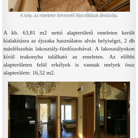
A kép, az emeletre felvezető lépcsőházat ábrázolja.
A kb. 63,81 m2 nettó alapterületű emeleten került
kialakításra az éjszaka használatos alvás helyiségei, 2 db
másfélszobás lakosztály-fürdőszobával. A lakosztályokon
kívül teakonyha található az emeleten. Az előbbi
alapterületen felül erkélyek is vannak melyek össz
alapterülete: 16,52 m2.