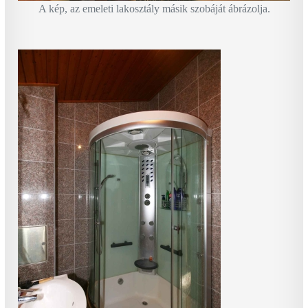
A kép, az emeleti lakosztály másik szobáját ábrázolja.