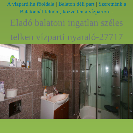
A vizparti.hu főoldala
|
Balaton déli part
|
Szeretnénk a
Balatonnál felnőni, közvetlen a vízparton...
Eladó balatoni ingatlan széles
telken vízparti nyaraló-27717