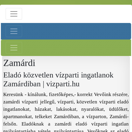
Zamárdi
Eladó közvetlen vízparti ingatlanok
Zamárdiban | vizparti.hu
Keresünk - kínálunk, fizetőképes,- korrekt Vevőink részére,
zamárdi vízparti jellegű, vízparti, közvetlen vízparti eladó
ingatlanokat, házakat, lakásokat, nyaralókat, üdülőket,
apartmanokat, telkeket Zamárdiban, a vízparton, Zamárdi-
felsőn. Eladóknak a zamárdi eladó vízparti ingatlan
nyilvántartásba vétele, nyilvántartása, Vevőknek az eladó