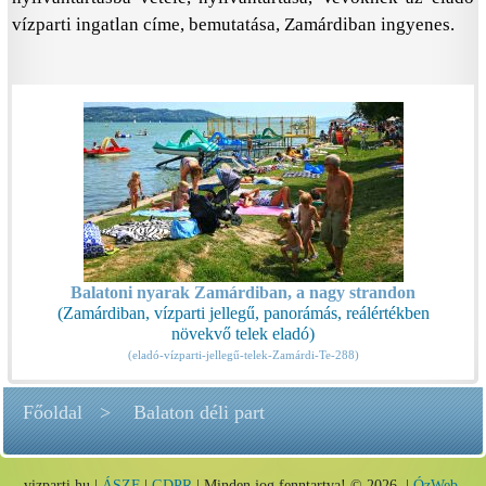
vízparti ingatlan címe, bemutatása, Zamárdiban ingyenes.
Balatoni nyarak Zamárdiban, a nagy strandon
(Zamárdiban, vízparti jellegű, panorámás, reálértékben
növekvő telek eladó)
(eladó-vízparti-jellegű-telek-Zamárdi-Te-288)
Főoldal
Balaton déli part
vizparti.hu |
ÁSZF
|
GDPR
| Minden jog fenntartva! © 2026. |
ÓzWeb,