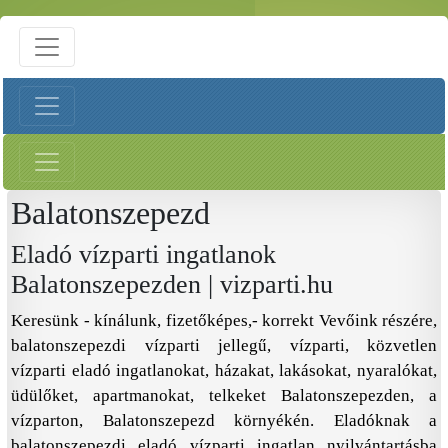
Balatonszepezd
Eladó vízparti ingatlanok
Balatonszepezden | vizparti.hu
Keresünk - kínálunk, fizetőképes,- korrekt Vevőink részére,
balatonszepezdi vízparti jellegű, vízparti, közvetlen
vízparti eladó ingatlanokat, házakat, lakásokat, nyaralókat,
üdülőket, apartmanokat, telkeket Balatonszepezden, a
vízparton, Balatonszepezd környékén. Eladóknak a
balatonszepezdi eladó vízparti ingatlan nyilvántartásba