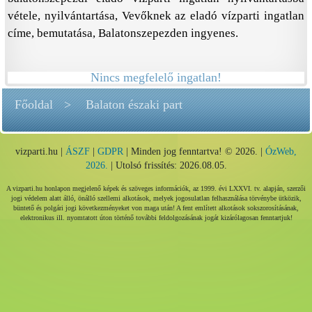
vétele, nyilvántartása, Vevőknek az eladó vízparti ingatlan
címe, bemutatása, Balatonszepezden ingyenes.
Nincs megfelelő ingatlan!
Főoldal
Balaton északi part
vizparti.hu |
ÁSZF
|
GDPR
| Minden jog fenntartva! © 2026. |
ÓzWeb,
2026.
| Utolsó frissítés: 2026.08.05.
A vizparti.hu honlapon megjelenő képek és szöveges információk, az 1999. évi LXXVI. tv. alapján, szerzői
jogi védelem alatt álló, önálló szellemi alkotások, melyek jogosulatlan felhasználása törvénybe ütközik,
büntető és polgári jogi következményeket von maga után! A fent említett alkotások sokszorosításának,
elektronikus ill. nyomtatott úton történő további feldolgozásának jogát kizárólagosan fenntartjuk!