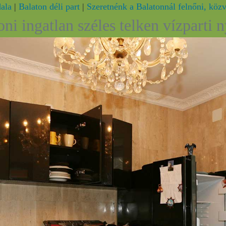
dala
|
Balaton déli part
|
Szeretnénk a Balatonnál felnőni, közve
oni ingatlan széles telken vízparti 