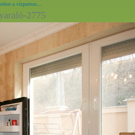
tlen a vízparton...
nyaraló-2775