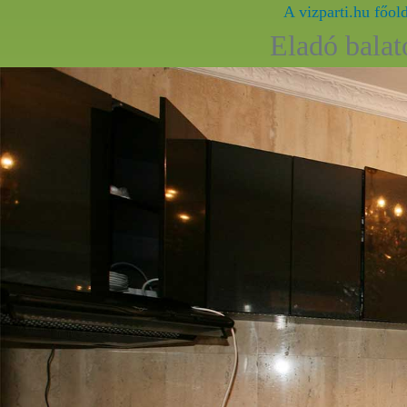
A vizparti.hu főol
Eladó balat