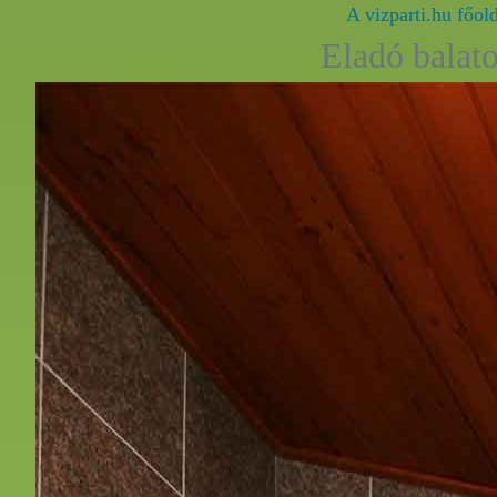
A vizparti.hu főol
Eladó balato