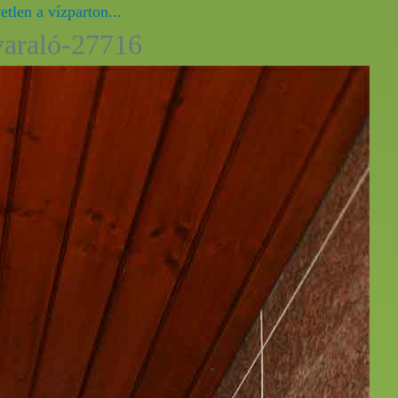
tlen a vízparton...
nyaraló-27716