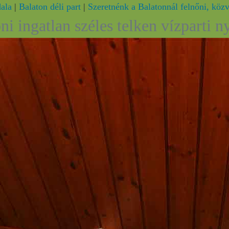
dala
|
Balaton déli part
|
Szeretnénk a Balatonnál felnőni, közve
ni ingatlan széles telken vízparti 