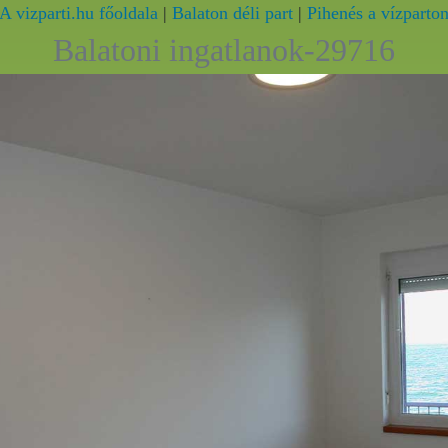
A vizparti.hu főoldala
|
Balaton déli part
|
Pihenés a vízparto
Balatoni ingatlanok-29716